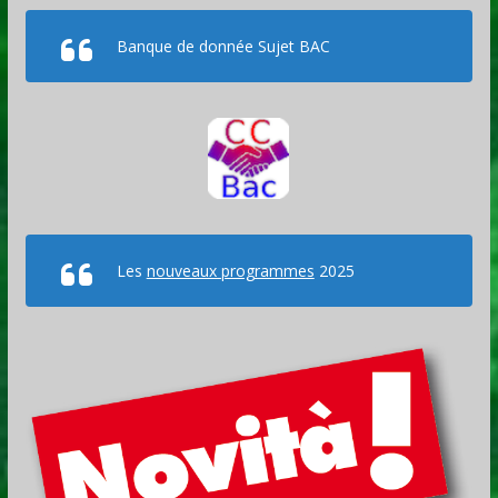
Banque de donnée Sujet BAC
Les
nouveaux programmes
2025