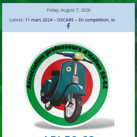
Skip
Friday, August 7, 2026
to
Latest:
11 mars 2024 – OSCARS – En compétition, Io
content
capitano.
Sanremo 2026
La bicicletta di Bartali
Go go around Italy
Arte – Arcimboldo, portrait d’un audacieux