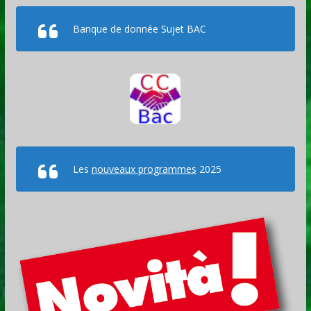
Banque de donnée Sujet BAC
Les
nouveaux programmes
2025