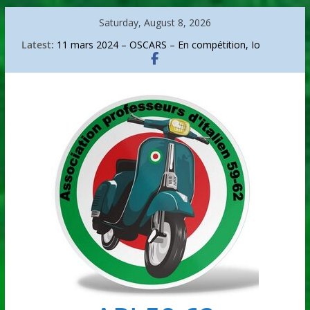
Skip
Saturday, August 8, 2026
to
Latest:
11 mars 2024 – OSCARS – En compétition, Io
content
capitano.
Sanremo 2026
La bicicletta di Bartali
Go go around Italy
Arte – Arcimboldo, portrait d’un audacieux