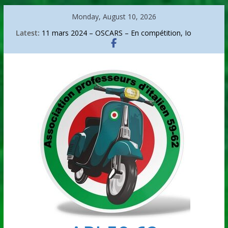
Skip
Monday, August 10, 2026
to
Latest:
11 mars 2024 – OSCARS – En compétition, Io
content
capitano.
Sanremo 2026
La bicicletta di Bartali
Go go around Italy
Arte – Arcimboldo, portrait d’un audacieux