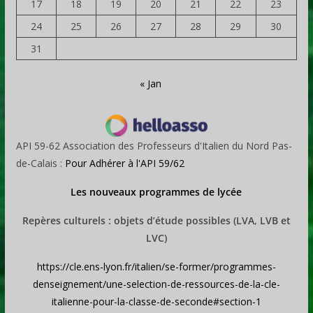
17
18
19
20
21
22
23
24
25
26
27
28
29
30
31
« Jan
API 59-62 Association des Professeurs d'Italien du Nord Pas-
de-Calais :
Pour Adhérer à l'API 59/62
Les nouveaux programmes de lycée
Repères culturels : objets d’étude possibles (LVA, LVB et
LVC)
https://cle.ens-lyon.fr/italien/se-former/programmes-
denseignement/une-selection-de-ressources-de-la-cle-
italienne-pour-la-classe-de-seconde#section-1