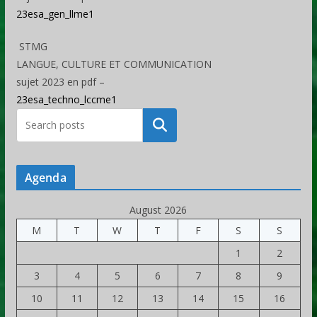
23esa_gen_llme1
STMG
LANGUE, CULTURE ET COMMUNICATION
sujet 2023 en pdf –
23esa_techno_lccme1
Rechercher
Agenda
August 2026
M
T
W
T
F
S
S
1
2
3
4
5
6
7
8
9
10
11
12
13
14
15
16