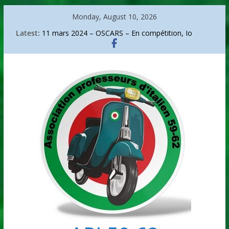
Skip
Monday, August 10, 2026
to
Latest:
11 mars 2024 – OSCARS – En compétition, Io
content
capitano.
Sanremo 2026
La bicicletta di Bartali
Go go around Italy
Arte – Arcimboldo, portrait d’un audacieux