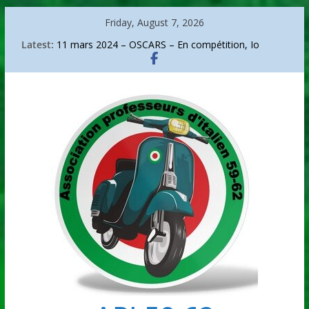
Skip
Friday, August 7, 2026
to
Latest:
11 mars 2024 – OSCARS – En compétition, Io
content
capitano.
Sanremo 2026
La bicicletta di Bartali
Go go around Italy
Arte – Arcimboldo, portrait d’un audacieux