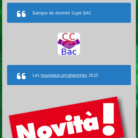
Banque de donnée Sujet BAC
Les
nouveaux programmes
2025