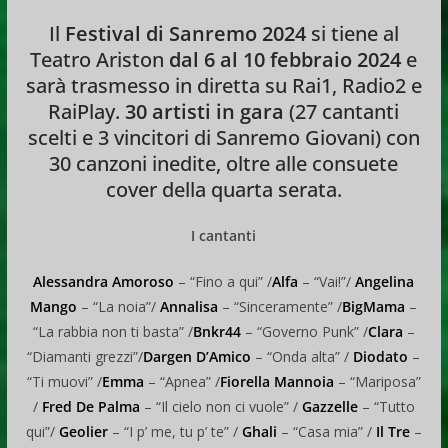
Il
Festival di Sanremo 2024
si tiene al
Teatro Ariston
dal 6 al 10 febbraio 2024
e
sarà trasmesso in diretta su Rai1, Radio2 e
RaiPlay.
30 artisti in gara
(27 cantanti
scelti e 3 vincitori di Sanremo Giovani) con
30 canzoni inedite, oltre alle consuete
cover della quarta serata.
I cantanti
Alessandra Amoroso
– “Fino a qui” /
Alfa
– “Vai!”/
Angelina
Mango
– “La noia”/
Annalisa
– “Sinceramente” /
BigMama
–
“La rabbia non ti basta” /
Bnkr44
– “Governo Punk” /
Clara
–
“Diamanti grezzi”/
Dargen D’Amico
– “Onda alta” /
Diodato
–
“Ti muovi” /
Emma
– “Apnea” /
Fiorella Mannoia
– “Mariposa”
/
Fred De Palma
– “Il cielo non ci vuole” /
Gazzelle
– “Tutto
qui”/
Geolier
– “I p’ me, tu p’ te” /
Ghali
– “Casa mia” /
Il Tre
–