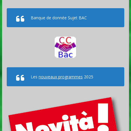
Banque de donnée Sujet BAC
Les
nouveaux programmes
2025