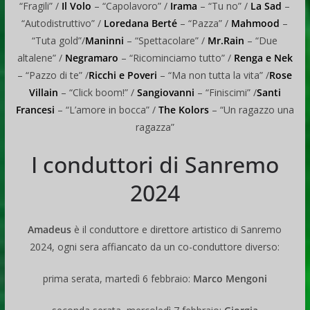
“Fragili” /
Il Volo
– “Capolavoro” /
Irama
– “Tu no” /
La Sad
–
“Autodistruttivo” /
Loredana Berté
– “Pazza” /
Mahmood
–
“Tuta gold”/
Maninni
– “Spettacolare” /
Mr.Rain
– “Due
altalene” /
Negramaro
– “Ricominciamo tutto” /
Renga e Nek
– “Pazzo di te” /
Ricchi e Poveri
– “Ma non tutta la vita” /
Rose
Villain
– “Click boom!” /
Sangiovanni
– “Finiscimi” /
Santi
Francesi
– “L’amore in bocca” /
The Kolors
– “Un ragazzo una
ragazza”
I conduttori di Sanremo
2024
Amadeus
è il conduttore e direttore artistico di Sanremo
2024, ogni sera affiancato da un co-conduttore diverso:
prima serata, martedì 6 febbraio:
Marco Mengoni