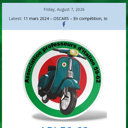
Skip
Friday, August 7, 2026
to
Latest:
11 mars 2024 – OSCARS – En compétition, Io
content
capitano.
Sanremo 2026
La bicicletta di Bartali
Go go around Italy
Arte – Arcimboldo, portrait d’un audacieux