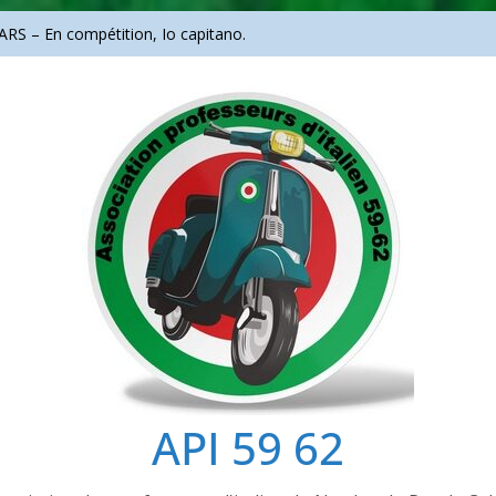
RS – En compétition, Io capitano.
i
ortrait d’un audacieux
API 59 62