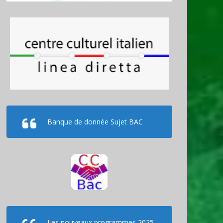
Banque de donnée Sujet BAC
Les
nouveaux programmes
2025