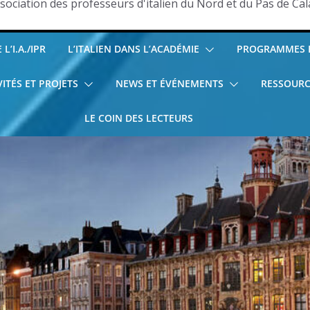
sociation des professeurs d'italien du Nord et du Pas de Cal
L’I.A./IPR
L’ITALIEN DANS L’ACADÉMIE
PROGRAMMES E
VITÉS ET PROJETS
NEWS ET ÉVÉNEMENTS
RESSOURC
LE COIN DES LECTEURS