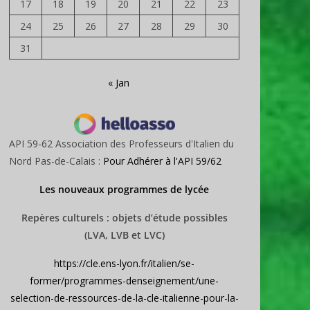
17
18
19
20
21
22
23
24
25
26
27
28
29
30
31
« Jan
API 59-62 Association des Professeurs d'Italien du
Nord Pas-de-Calais :
Pour Adhérer à l'API 59/62
Les nouveaux programmes de lycée
Repères culturels : objets d’étude possibles
(LVA, LVB et LVC)
https://cle.ens-lyon.fr/italien/se-
former/programmes-denseignement/une-
selection-de-ressources-de-la-cle-italienne-pour-la-