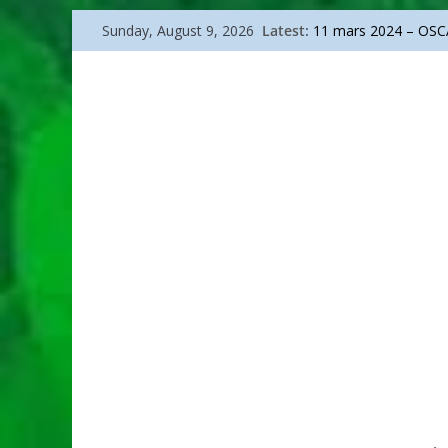
Skip
Latest:
11 mars 2024 – OSCA
Sunday, August 9, 2026
to
Sanremo 2026
La bicicletta di Bartal
content
Go go around Italy
Arte – Arcimboldo, p