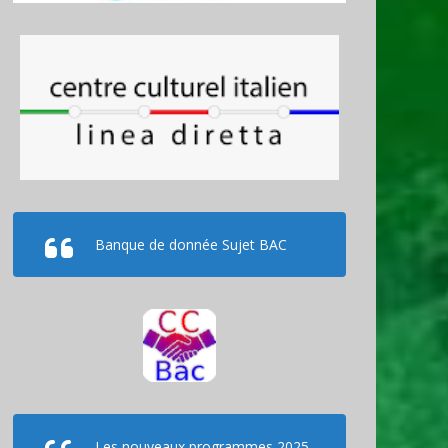
Banque de donnée Sujet BAC
Les
nouveaux programmes
2025