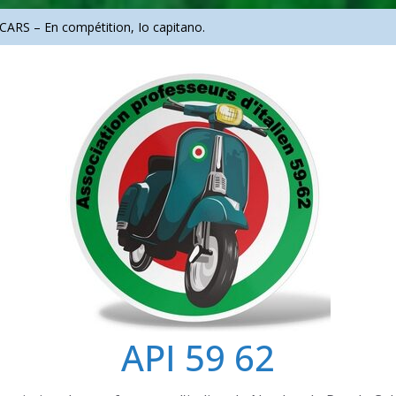
ARS – En compétition, Io capitano.
ali
portrait d’un audacieux
API 59 62