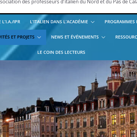
sociation des professeurs d'italien du Nord et du Pas de Cal
L’I.A./IPR
L’ITALIEN DANS L’ACADÉMIE
PROGRAMMES E
VITÉS ET PROJETS
NEWS ET ÉVÉNEMENTS
RESSOURC
LE COIN DES LECTEURS