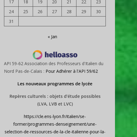
17
18
19
20
21
22
23
24
25
26
27
28
29
30
31
« Jan
API 59-62 Association des Professeurs d'Italien du
Nord Pas-de-Calais :
Pour Adhérer à l'API 59/62
Les nouveaux programmes de lycée
Repères culturels : objets d’étude possibles
(LVA, LVB et LVC)
https://cle.ens-lyon.fr/italien/se-
former/programmes-denseignement/une-
selection-de-ressources-de-la-cle-italienne-pour-la-