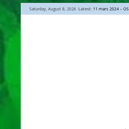
Skip
Latest:
11 mars 2024 – OSC
Saturday, August 8, 2026
to
Sanremo 2026
La bicicletta di Bart
content
Go go around Italy
Arte – Arcimboldo, 