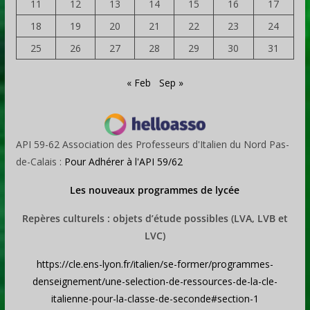
11
12
13
14
15
16
17
18
19
20
21
22
23
24
25
26
27
28
29
30
31
« Feb
Sep »
API 59-62 Association des Professeurs d'Italien du Nord Pas-
de-Calais :
Pour Adhérer à l'API 59/62
Les nouveaux programmes de lycée
Repères culturels : objets d’étude possibles (LVA, LVB et
LVC)
https://cle.ens-lyon.fr/italien/se-former/programmes-
denseignement/une-selection-de-ressources-de-la-cle-
italienne-pour-la-classe-de-seconde#section-1