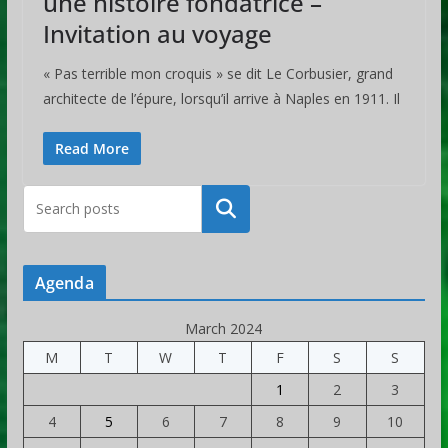
une histoire fondatrice –
Invitation au voyage
« Pas terrible mon croquis » se dit Le Corbusier, grand
architecte de l’épure, lorsqu’il arrive à Naples en 1911. Il
Read More
Rechercher
Agenda
March 2024
M
T
W
T
F
S
S
1
2
3
4
5
6
7
8
9
10