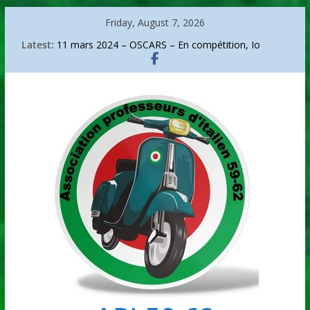
Skip
Friday, August 7, 2026
to
Latest:
11 mars 2024 – OSCARS – En compétition, Io
content
capitano.
Sanremo 2026
La bicicletta di Bartali
Go go around Italy
Arte – Arcimboldo, portrait d’un audacieux